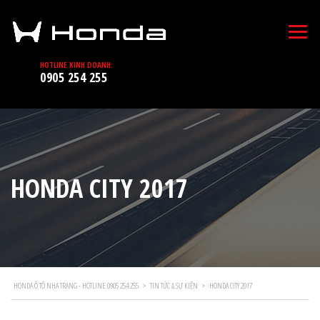
HOTLINE KINH DOANH:
0905 254 255
HONDA CITY 2017
HONDA Ô TÔ NHA TRANG - HOTLINE 0905 254 255
>
TIN TỨC & SỰ KIỆN
>
HONDA CITY 2017