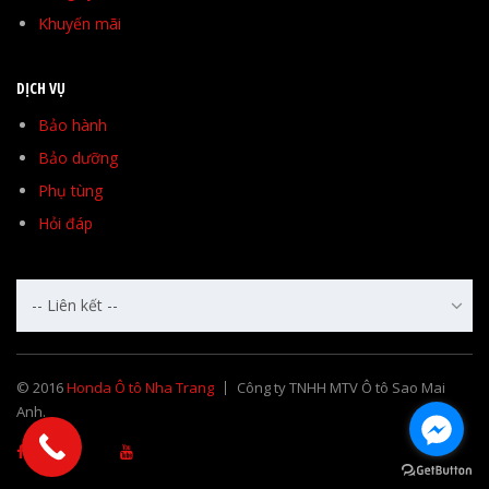
Khuyến mãi
DỊCH VỤ
Bảo hành
Bảo dưỡng
Phụ tùng
Hỏi đáp
-- Liên kết --
© 2016
Honda Ô tô Nha Trang
Công ty TNHH MTV Ô tô Sao Mai
Anh.