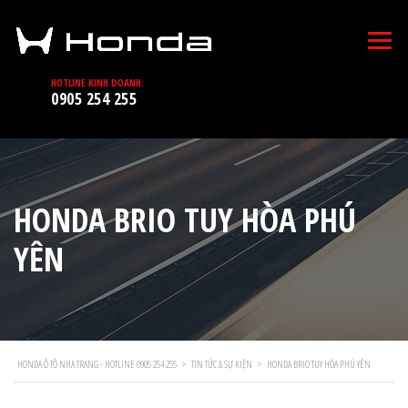
HOTLINE KINH DOANH:
0905 254 255
HONDA BRIO TUY HÒA PHÚ
YÊN
HONDA Ô TÔ NHA TRANG - HOTLINE 0905 254 255
>
TIN TỨC & SỰ KIỆN
>
HONDA BRIO TUY HÒA PHÚ YÊN