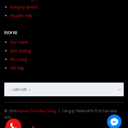
Đăng ký lái thử
Khuyến mãi
DỊCH VỤ
Bảo hành
Bảo dưỡng
Phụ tùng
Hỏi đáp
-- Liên kết --
© 2016
Honda Ô tô Nha Trang
Công ty TNHH MTV Ô tô Sao Mai
Anh.