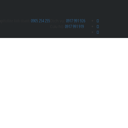
ap
Hotline kinh doanh:
0905 254 255
Dịch vụ:
0917 991 926
Cứu hộ:
0917 991 919