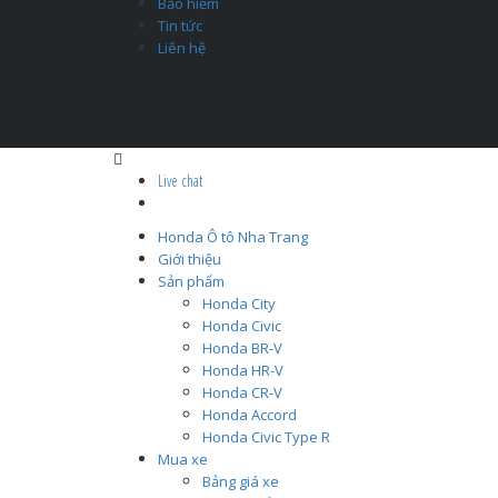
Bảo hiểm
Tin tức
Liên hệ
Live chat
Honda Ô tô Nha Trang
Giới thiệu
Sản phẩm
Honda City
Honda Civic
Honda BR-V
Honda HR-V
Honda CR-V
Honda Accord
Honda Civic Type R
Mua xe
Bảng giá xe