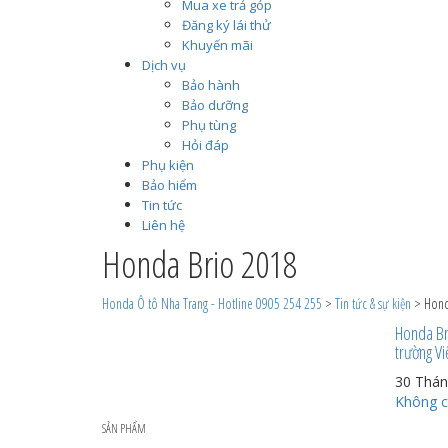
Mua xe trả góp
Đăng ký lái thử
Khuyến mãi
Dịch vụ
Bảo hành
Bảo dưỡng
Phụ tùng
Hỏi đáp
Phụ kiện
Bảo hiểm
Tin tức
Liên hệ
Honda Brio 2018
Honda Ô tô Nha Trang - Hotline 0905 254 255
>
Tin tức & sự kiện
>
Hond
Honda Bri
trường V
30 Thán
Không c
SẢN PHẨM