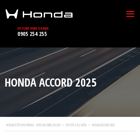
HOTLINE KINH DOANH:
0905 254 255
HONDA ACCORD 2025
HONDA Ô TÔ NHA TRANG - HOTLINE 0905 254 255
>
TIN TỨC & SỰ KIỆN
>
HONDA ACCORD 2025