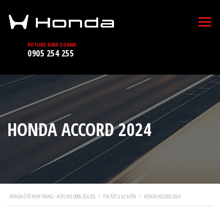
HOTLINE KINH DOANH:
0905 254 255
HONDA ACCORD 2024
HONDA Ô TÔ NHA TRANG - HOTLINE 0905 254 255
>
TIN TỨC & SỰ KIỆN
>
HONDA ACCORD 2024