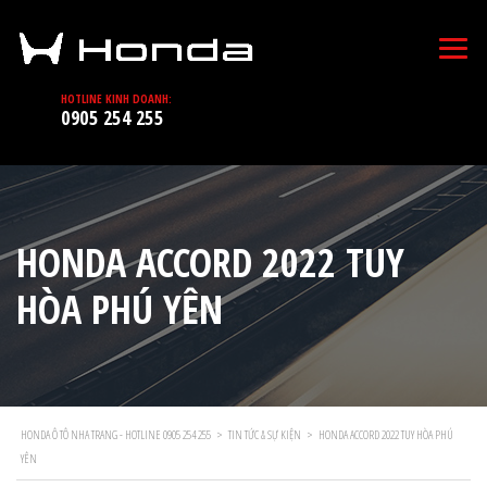
HOTLINE KINH DOANH:
0905 254 255
HONDA ACCORD 2022 TUY
HÒA PHÚ YÊN
HONDA Ô TÔ NHA TRANG - HOTLINE 0905 254 255
>
TIN TỨC & SỰ KIỆN
>
HONDA ACCORD 2022 TUY HÒA PHÚ
YÊN