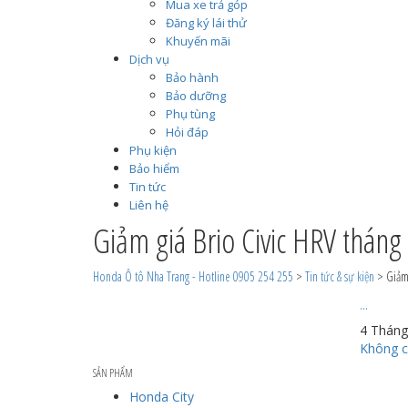
Mua xe trả góp
Đăng ký lái thử
Khuyến mãi
Dịch vụ
Bảo hành
Bảo dưỡng
Phụ tùng
Hỏi đáp
Phụ kiện
Bảo hiểm
Tin tức
Liên hệ
Giảm giá Brio Civic HRV tháng
Honda Ô tô Nha Trang - Hotline 0905 254 255
>
Tin tức & sự kiện
>
Giảm
...
4 Tháng
Không c
SẢN PHẨM
Honda City