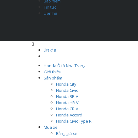
Bảo hiểm
Tin tức
Liên hệ
Live chat
Honda Ô tô Nha Trang
Giới thiệu
Sản phẩm
Honda City
Honda Civic
Honda BR-V
Honda HR-V
Honda CR-V
Honda Accord
Honda Civic Type R
Mua xe
Bảng giá xe