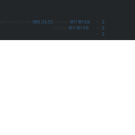
ap
Hotline kinh doanh:
0905 254 255
Dịch vụ:
0917 991 926
Cứu hộ:
0917 991 919