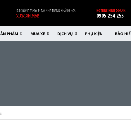
174 ĐƯỜNG 23/10, P. TÂY NHA TRANG, KHÁNH HÒA
HOTLINE KINH DOANH:
0905 254 255
VIEW ON MAP
SẢN PHẨM
MUA XE
DỊCH VỤ
PHỤ KIỆN
BẢO HI
18