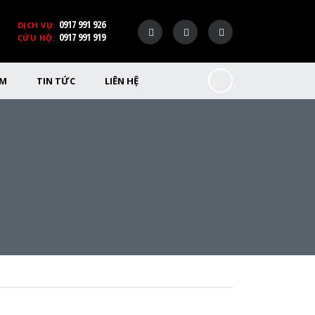
0917 991 926
DỊCH VỤ:
0917 991 919
CỨU HỘ:
ỂM
TIN TỨC
LIÊN HỆ