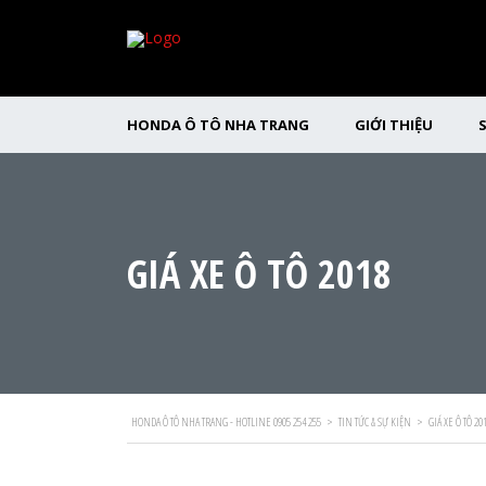
HONDA Ô TÔ NHA TRANG
GIỚI THIỆU
GIÁ XE Ô TÔ 2018
HONDA Ô TÔ NHA TRANG - HOTLINE 0905 254 255
>
TIN TỨC & SỰ KIỆN
>
GIÁ XE Ô TÔ 20