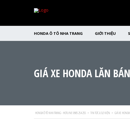
HONDA Ô TÔ NHA TRANG
GIỚI THIỆU
GIÁ XE HONDA LĂN BÁN
HONDA Ô TÔ NHA TRANG - HOTLINE 0905 254 255
>
TIN TỨC & SỰ KIỆN
>
GIÁ XE HONDA