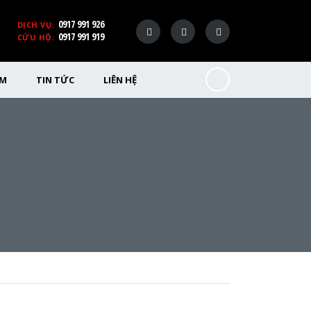
0917 991 926
DỊCH VỤ:
0917 991 919
CỨU HỘ:
ỂM
TIN TỨC
LIÊN HỆ