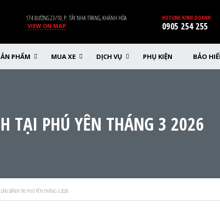
174 ĐƯỜNG 23/10, P. TÂY NHA TRANG, KHÁNH HÒA
HOTLINE KINH DOANH:
0905 254 255
VIEW ON MAP
SẢN PHẨM
MUA XE
DỊCH VỤ
PHỤ KIỆN
BẢO HI
H TẠI PHÚ YÊN THÁNG 3 2026
 LĂN BÁNH TẠI PHÚ YÊN THÁNG 3 2026