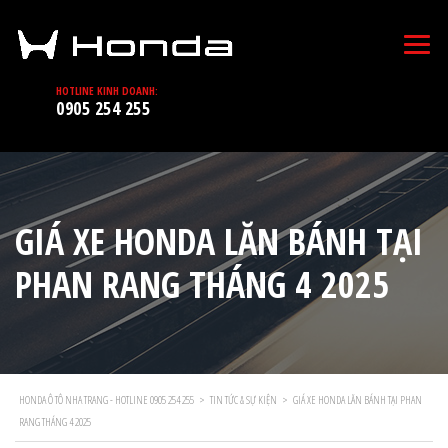
HOTLINE KINH DOANH:
0905 254 255
GIÁ XE HONDA LĂN BÁNH TẠI
PHAN RANG THÁNG 4 2025
HONDA Ô TÔ NHA TRANG - HOTLINE 0905 254 255
>
TIN TỨC & SỰ KIỆN
>
GIÁ XE HONDA LĂN BÁNH TẠI PHAN
RANG THÁNG 4 2025