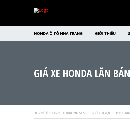
HONDA Ô TÔ NHA TRANG
GIỚI THIỆU
GIÁ XE HONDA LĂN BÁN
HONDA Ô TÔ NHA TRANG - HOTLINE 0905 254 255
>
TIN TỨC & SỰ KIỆN
>
GIÁ XE HONDA