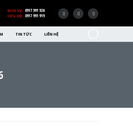
0917 991 926
DỊCH VỤ:
0917 991 919
CỨU HỘ:
ỂM
TIN TỨC
LIÊN HỆ
6