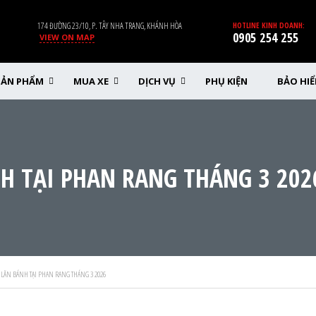
174 ĐƯỜNG 23/10, P. TÂY NHA TRANG, KHÁNH HÒA
HOTLINE KINH DOANH:
0905 254 255
VIEW ON MAP
SẢN PHẨM
MUA XE
DỊCH VỤ
PHỤ KIỆN
BẢO HI
H TẠI PHAN RANG THÁNG 3 202
 LĂN BÁNH TẠI PHAN RANG THÁNG 3 2026