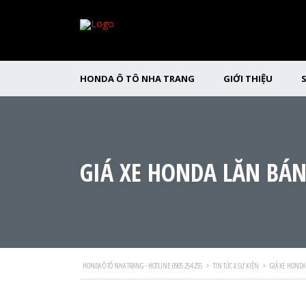
HONDA Ô TÔ NHA TRANG
GIỚI THIỆU
GIÁ XE HONDA LĂN BÁN
HONDA Ô TÔ NHA TRANG - HOTLINE 0905 254 255
>
TIN TỨC & SỰ KIỆN
>
GIÁ XE HONDA