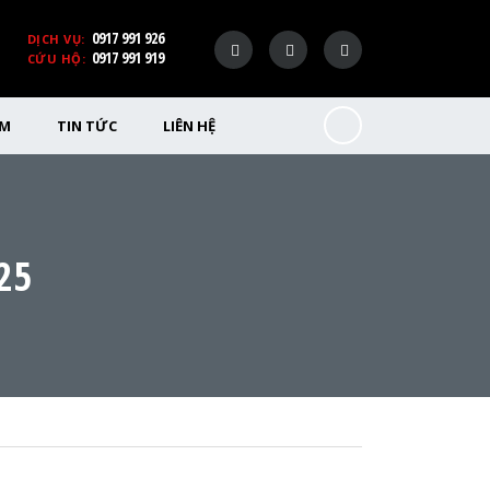
0917 991 926
DỊCH VỤ:
0917 991 919
CỨU HỘ:
ỂM
TIN TỨC
LIÊN HỆ
25