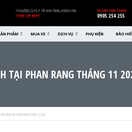
174 ĐƯỜNG 23/10, P. TÂY NHA TRANG, KHÁNH HÒA
HOTLINE KINH DOANH:
0905 254 255
VIEW ON MAP
SẢN PHẨM
MUA XE
DỊCH VỤ
PHỤ KIỆN
BẢO HI
H TẠI PHAN RANG THÁNG 11 20
 LĂN BÁNH TẠI PHAN RANG THÁNG 11 2025