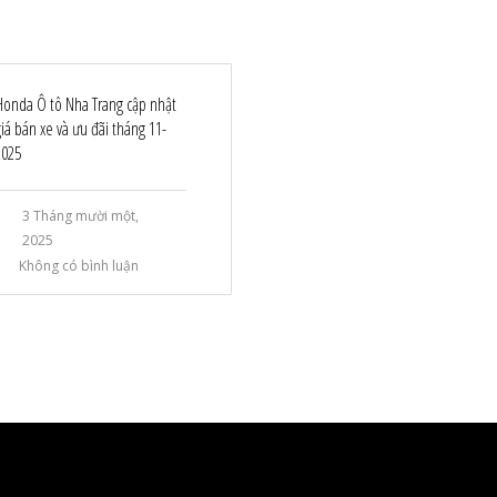
Honda Ô tô Nha Trang cập nhật
giá bán xe và ưu đãi tháng 11-
2025
3 Tháng mười một,
2025
Không có bình luận