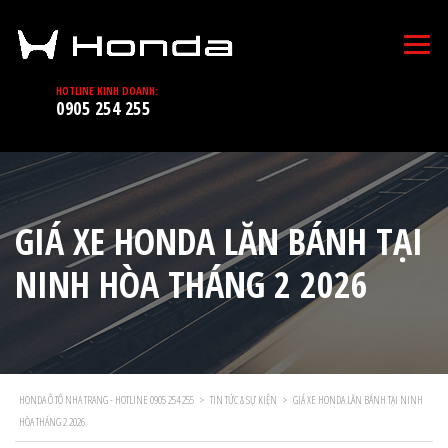
HOTLINE KINH DOANH:
0905 254 255
GIÁ XE HONDA LĂN BÁNH TẠI
NINH HÒA THÁNG 2 2026
HONDA Ô TÔ NHA TRANG - HOTLINE 0905 254 255
>
TIN TỨC & SỰ KIỆN
>
GIÁ XE HONDA LĂN BÁNH TẠI NINH
HÒA THÁNG 2 2026