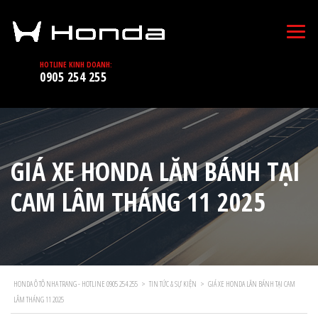
HOTLINE KINH DOANH:
0905 254 255
GIÁ XE HONDA LĂN BÁNH TẠI
CAM LÂM THÁNG 11 2025
HONDA Ô TÔ NHA TRANG - HOTLINE 0905 254 255
>
TIN TỨC & SỰ KIỆN
>
GIÁ XE HONDA LĂN BÁNH TẠI CAM
LÂM THÁNG 11 2025