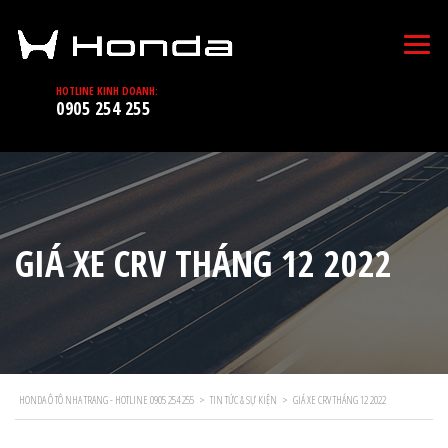
HOTLINE KINH DOANH:
0905 254 255
GIÁ XE CRV THÁNG 12 2022
HONDA Ô TÔ NHA TRANG - HOTLINE 0905 254 255
>
TIN TỨC & SỰ KIỆN
>
GIÁ XE CRV THÁNG 12 2022