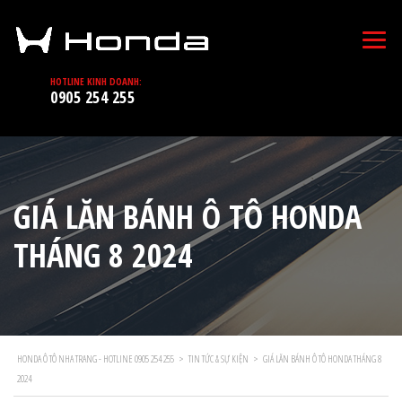
HOTLINE KINH DOANH:
0905 254 255
GIÁ LĂN BÁNH Ô TÔ HONDA
THÁNG 8 2024
HONDA Ô TÔ NHA TRANG - HOTLINE 0905 254 255
>
TIN TỨC & SỰ KIỆN
>
GIÁ LĂN BÁNH Ô TÔ HONDA THÁNG 8
2024