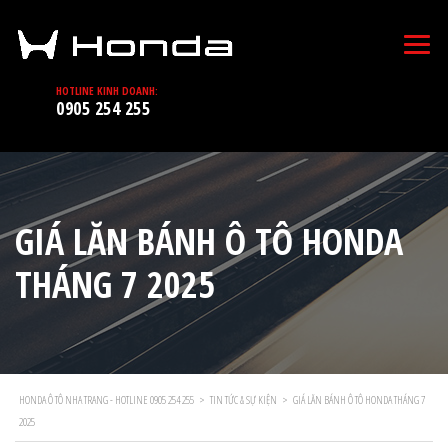
HOTLINE KINH DOANH:
0905 254 255
GIÁ LĂN BÁNH Ô TÔ HONDA
THÁNG 7 2025
HONDA Ô TÔ NHA TRANG - HOTLINE 0905 254 255
>
TIN TỨC & SỰ KIỆN
>
GIÁ LĂN BÁNH Ô TÔ HONDA THÁNG 7
2025