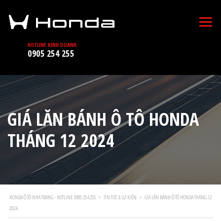
HOTLINE KINH DOANH:
0905 254 255
GIÁ LĂN BÁNH Ô TÔ HONDA
THÁNG 12 2024
HONDA Ô TÔ NHA TRANG - HOTLINE 0905 254 255
>
TIN TỨC & SỰ KIỆN
>
GIÁ LĂN BÁNH Ô TÔ HONDA THÁNG 12
2024