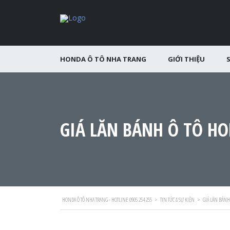
HONDA Ô TÔ NHA TRANG
GIỚI THIỆU
GIÁ LĂN BÁNH Ô TÔ H
HONDA Ô TÔ NHA TRANG - HOTLINE 0905 254 255
>
TIN TỨC & SỰ KIỆN
>
GIÁ LĂN BÁNH