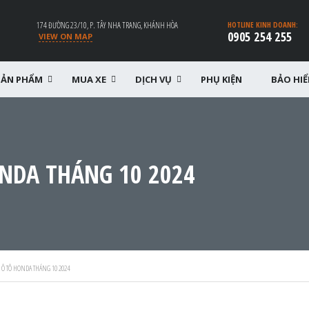
174 ĐƯỜNG 23/10, P. TÂY NHA TRANG, KHÁNH HÒA
HOTLINE KINH DOANH:
0905 254 255
VIEW ON MAP
SẢN PHẨM
MUA XE
DỊCH VỤ
PHỤ KIỆN
BẢO HI
ONDA THÁNG 10 2024
 Ô TÔ HONDA THÁNG 10 2024