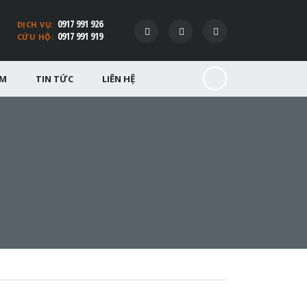
0917 991 926
DỊCH VỤ:
0917 991 919
CỨU HỘ:
ỂM
TIN TỨC
LIÊN HỆ