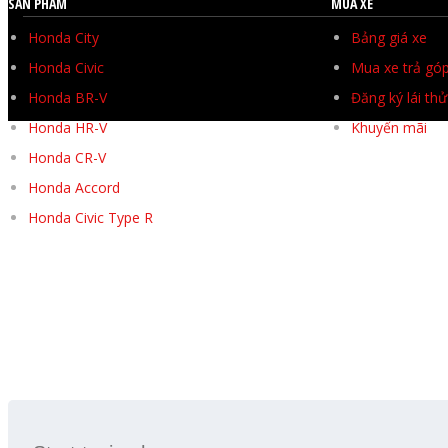
SẢN PHẨM
MUA XE
Honda City
Bảng giá xe
Honda Civic
Mua xe trả gó
Honda BR-V
Đăng ký lái thử
Honda HR-V
Khuyến mãi
Honda CR-V
Honda Accord
Honda Civic Type R
SEARCH