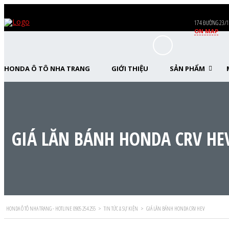
174 ĐƯỜNG 23/1
ON MAP
HONDA Ô TÔ NHA TRANG
GIỚI THIỆU
SẢN PHẨM
GIÁ LĂN BÁNH HONDA CRV HE
HONDA Ô TÔ NHA TRANG - HOTLINE 0905 254 255
>
TIN TỨC & SỰ KIỆN
>
GIÁ LĂN BÁNH HONDA CRV HEV