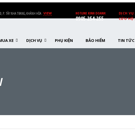
0, P. TÂY NHA TRANG, KHÁNH HÒA
VIEW
HOTLINE KINH DOANH:
DỊCH VỤ:
0905 254 255
CỨU HỘ:
MUA XE
DỊCH VỤ
PHỤ KIỆN
BẢO HIỂM
TIN TỨC
V