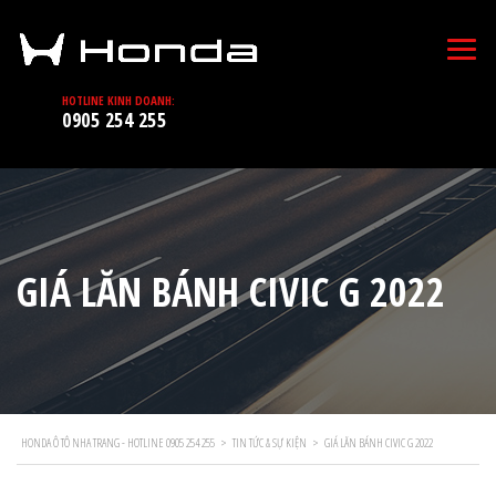
HOTLINE KINH DOANH:
0905 254 255
GIÁ LĂN BÁNH CIVIC G 2022
HONDA Ô TÔ NHA TRANG - HOTLINE 0905 254 255
>
TIN TỨC & SỰ KIỆN
>
GIÁ LĂN BÁNH CIVIC G 2022