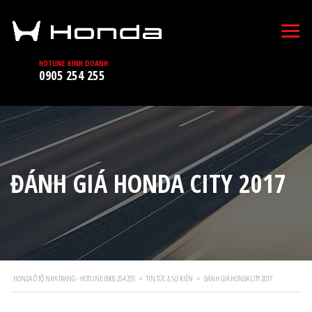
HOTLINE KINH DOANH:
0905 254 255
ĐÁNH GIÁ HONDA CITY 2017
HONDA Ô TÔ NHA TRANG - HOTLINE 0905 254 255
>
TIN TỨC & SỰ KIỆN
>
ĐÁNH GIÁ HONDA CITY 2017