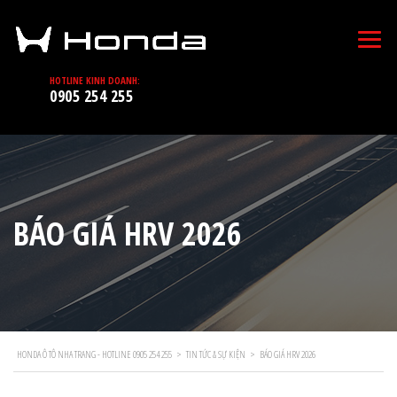
HOTLINE KINH DOANH:
0905 254 255
BÁO GIÁ HRV 2026
HONDA Ô TÔ NHA TRANG - HOTLINE 0905 254 255
>
TIN TỨC & SỰ KIỆN
>
BÁO GIÁ HRV 2026