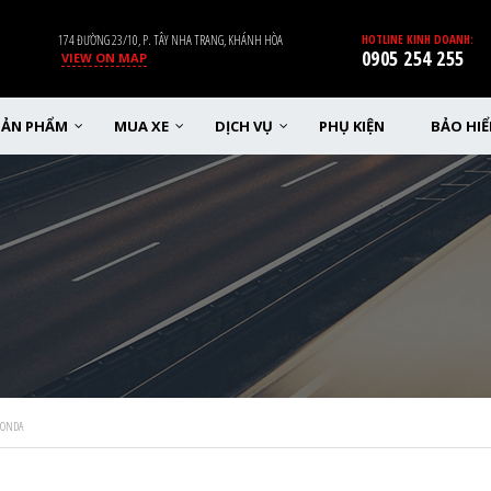
174 ĐƯỜNG 23/10, P. TÂY NHA TRANG, KHÁNH HÒA
HOTLINE KINH DOANH:
0905 254 255
VIEW ON MAP
SẢN PHẨM
MUA XE
DỊCH VỤ
PHỤ KIỆN
BẢO HI
HONDA