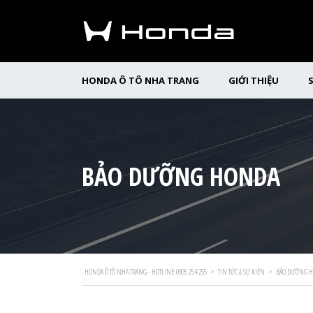
HONDA Ô TÔ NHA TRANG
GIỚI THIỆU
BẢO DƯỠNG HONDA
HONDA Ô TÔ NHA TRANG - HOTLINE 0905 254 255
>
TIN TỨC & SỰ KIỆN
>
BẢO DƯỠNG 