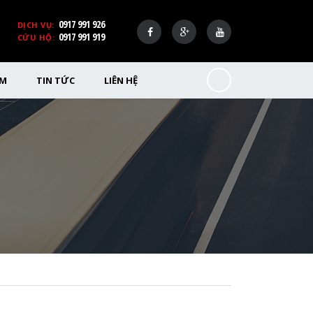
0917 991 926
DỊCH VỤ:
0917 991 919
CỨU HỘ:
ỂM
TIN TỨC
LIÊN HỆ