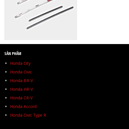
SẢN PHẨM
Honda City
Honda Civic
Honda BR-V
Honda HR-V
Honda CR-V
Honda Accord
Honda Civic Type R